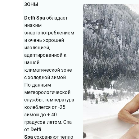
зоны
Delfi Spa
обладает
низким
энергопотреблением
и очень хорошей
изоляцией,
адаптированной к
нашей
климатической зоне
с холодной зимой.
По данным
метеорологической
службы, температура
колеблется от -25
зимой до + 40
градусов летом. Спа
от
Delfi
Spa
сохраняют тепло