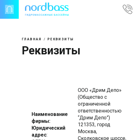
Skip
to
content
ГЛАВНАЯ
РЕКВИЗИТЫ
Реквизиты
ООО «Дрим Депо»
(Общество с
ограниченной
ответственностью
Наименование
“Дрим Депо”)
фирмы:
121353, город
Юридический
Москва,
адрес
:
Сколковское шоссе,