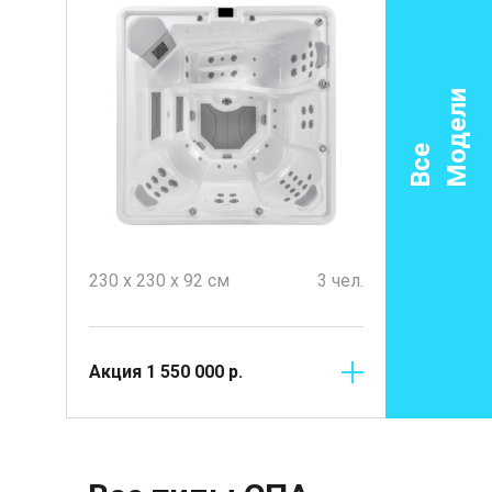
Модели
Все
5 чел.
230 х 230 х 92 см
3 чел.
707 x 235
Акция
1 550 000
р.
Акция
5 9