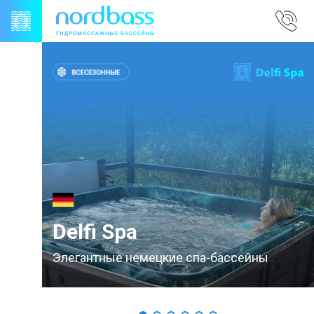
Skip
to
content
Delfi Spa
о
Элегантные немецкие спа-бассейны