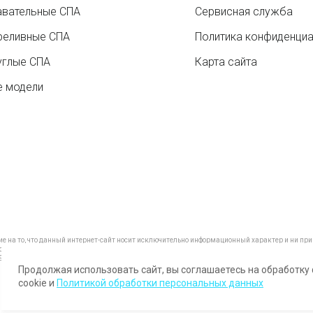
авательные СПА
Сервисная служба
реливные СПА
Политика конфиденци
углые СПА
Карта сайта
е модели
на то, что данный интернет-сайт носит исключительно информационный характер и ни при к
ссийской Федерации.
9) 288-09-98 , +7 (495) 374-51-40
Продолжая использовать сайт, вы соглашаетесь на обработку
cookie и
Политикой обработки персональных данных