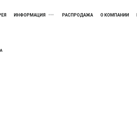
РЕЯ
ИНФОРМАЦИЯ
РАСПРОДАЖА
О КОМПАНИИ
MIUM
Германия
РА
Канада
Германия
США
США
США