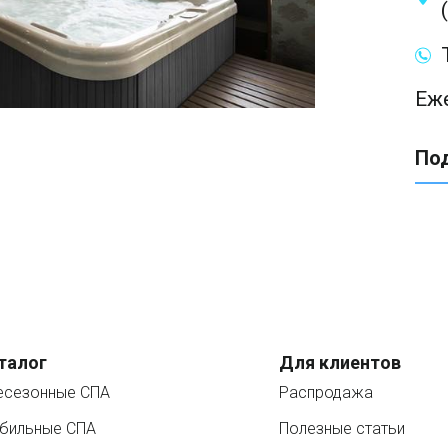
Еже
По
талог
Для клиентов
есезонные СПА
Распродажа
бильные СПА
Полезные статьи