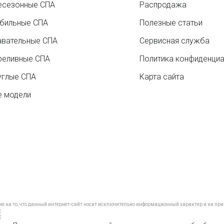
есезонные СПА
Распродажа
бильные СПА
Полезные статьи
авательные СПА
Сервисная служба
реливные СПА
Политика конфиденци
углые СПА
Карта сайта
е модели
на то, что данный интернет-сайт носит исключительно информационный характер и ни при к
ссийской Федерации.
9) 288-09-98 , +7 (495) 374-51-40