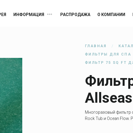
РЕЯ
ИНФОРМАЦИЯ
РАСПРОДАЖА
О КОМПАНИИ
MIUM
Германия
ГЛАВНАЯ
КАТА
Канада
ФИЛЬТРЫ ДЛЯ СПА
ФИЛЬТР 75 SQ FT Д
Германия
Фильтр
США
Allseas
США
Многоразовый фильтр с 
Rock Tub и Ocean Flow.
США