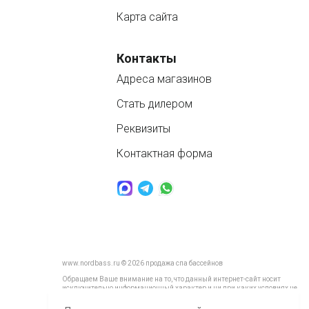
Карта сайта
Контакты
Адреса магазинов
Стать дилером
Реквизиты
Контактная форма
www.nordbass.ru © 2026 продажа спа бассейнов
Обращаем Ваше внимание на то, что данный интернет-сайт носит
исключительно информационный характер и ни при каких условиях не
является публичной офертой, определяемой положениями ч. 2 ст. 437
Гражданского кодекса Российской Федерации.