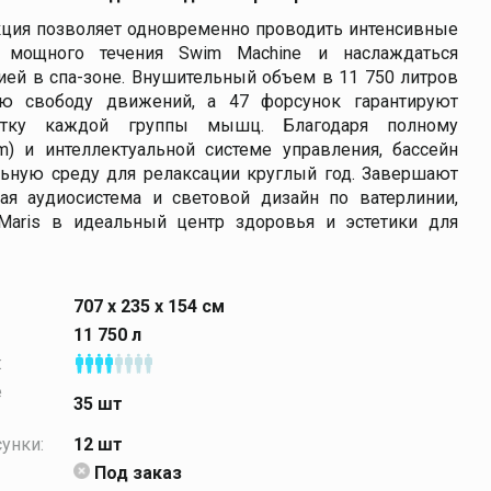
кция позволяет одновременно проводить интенсивные
 мощного течения Swim Machine и наслаждаться
ией в спа-зоне. Внушительный объем в 11 750 литров
ую свободу движений, а 47 форсунок гарантируют
отку каждой группы мышц. Благодаря полному
am) и интеллектуальной системе управления, бассейн
ьную среду для релаксации круглый год. Завершают
ая аудиосистема и световой дизайн по ватерлинии,
Maris в идеальный центр здоровья и эстетики для
707 x 235 x 154 см
11 750 л
:
е
35 шт
унки:
12 шт
Под заказ