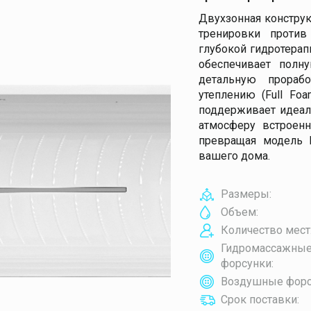
Двухзонная констру
тренировки против
глубокой гидротерап
обеспечивает полн
детальную прораб
утеплению (Full Fo
поддерживает идеал
атмосферу встроенн
превращая модель 
вашего дома.
Размеры:
Объем:
Количество мест
Гидромассажны
форсунки:
Воздушные форс
Срок поставки: