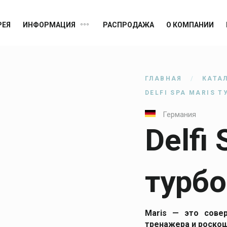
РЕЯ
ИНФОРМАЦИЯ
РАСПРОДАЖА
О КОМПАНИИ
MIUM
Германия
ГЛАВНАЯ
КАТА
Канада
DELFI SPA MARIS 
Германия
Германия
Delfi
США
турбо
США
США
Maris — это сове
тренажера и роскош