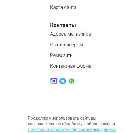
Карта сайта
Контакты
Адреса магазинов
Стать дилером
Реквизиты
Контактная форма
www.nordbass.ru © 2026 продажа спа бассейнов
Продолжая использовать сайт, вы
Обращаем Ваше внимание на то, что данный интернет-сайт носит
соглашаетесь на обработку файлов cookie и
исключительно информационный характер и ни при каких условиях не
является публичной офертой, определяемой положениями ч. 2 ст. 437
Политикой обработки персональных данных
Гражданского кодекса Российской Федерации.